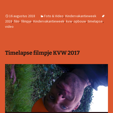
16 augustus 2018
Foto & Video
,
Kindervakantieweek
2018
,
film
,
filmpje
,
Kindervakantieweek
,
kvw
,
opbouw
,
timelapse
,
video
Timelapse filmpje KVW 2017
Videospeler