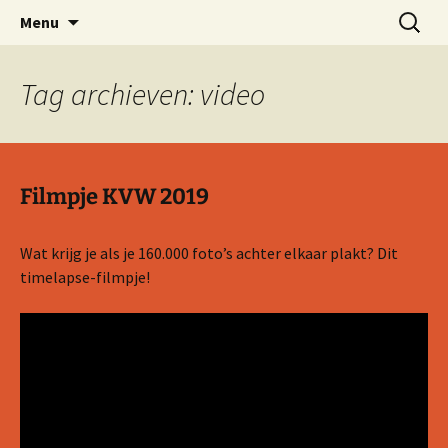
Ga
Zoeken
Kindervakantieweek Gerwen
Menu
naar
naar:
de
inhoud
Tag archieven: video
Filmpje KVW 2019
Wat krijg je als je 160.000 foto’s achter elkaar plakt? Dit
timelapse-filmpje!