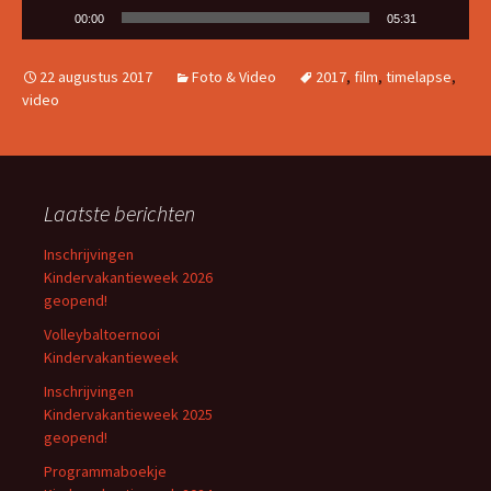
00:00
05:31
22 augustus 2017
Foto & Video
2017
,
film
,
timelapse
,
video
Laatste berichten
Inschrijvingen
Kindervakantieweek 2026
geopend!
Volleybaltoernooi
Kindervakantieweek
Inschrijvingen
Kindervakantieweek 2025
geopend!
Programmaboekje