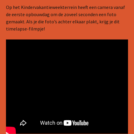
Op het Kindervakantieweekterrein heeft een camera vanaf
de eerste opbouwdag om de zoveel seconden een foto
gemaakt. Als je die foto’s achter elkaar plakt, krijg je dit
timelapse-filmpje!