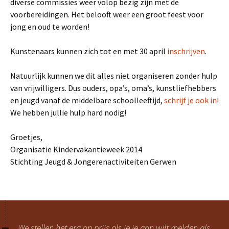
diverse commissies weer volop bezig zijn met de
voorbereidingen. Het belooft weer een groot feest voor
jong en oud te worden!
Kunstenaars kunnen zich tot en met 30 april
inschrijven
.
Natuurlijk kunnen we dit alles niet organiseren zonder hulp
van vrijwilligers. Dus ouders, opa’s, oma’s, kunstliefhebbers
en jeugd vanaf de middelbare schoolleeftijd,
schrijf je ook in
!
We hebben jullie hulp hard nodig!
Groetjes,
Organisatie Kindervakantieweek 2014
Stichting Jeugd & Jongerenactiviteiten Gerwen
We stellen het erg op prijs als je je aan wilt melden als