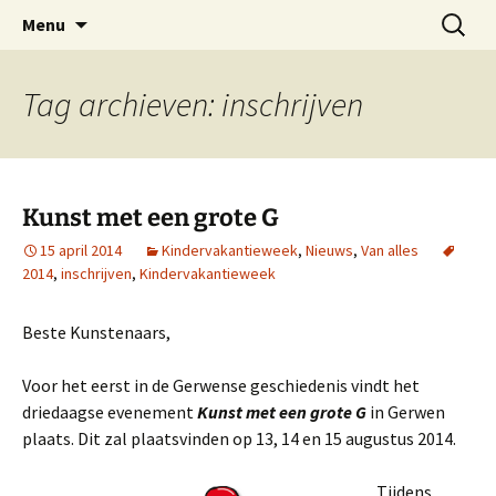
Ga
Zoeken
Kindervakantieweek Gerwen
Menu
naar
naar:
de
inhoud
Tag archieven: inschrijven
Kunst met een grote G
15 april 2014
Kindervakantieweek
,
Nieuws
,
Van alles
2014
,
inschrijven
,
Kindervakantieweek
Beste Kunstenaars,
Voor het eerst in de Gerwense geschiedenis vindt het
driedaagse evenement
Kunst met een grote G
in Gerwen
plaats. Dit zal plaatsvinden op 13, 14 en 15 augustus 2014.
Tijdens